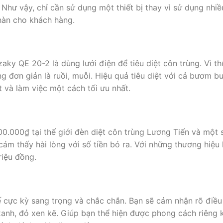
 Như vậy, chỉ cần sử dụng một thiết bị thay vì sử dụng nh
 nhàn cho khách hàng.
aky QE 20-2 là dùng lưới điện để tiêu diệt côn trùng. Vì t
ng đơn giản là ruồi, muỗi. Hiệu quả tiêu diệt với cả bươm 
 và làm việc một cách tối ưu nhất.
00.000₫ tại thế giới đèn diệt côn trùng Lương Tiến và một 
cảm thấy hài lòng với số tiền bỏ ra. Với những thương hiệ
riệu đồng.
 cực kỳ sang trọng và chắc chắn. Bạn sẽ cảm nhận rõ điều n
nh, đỏ xen kẽ. Giúp bạn thể hiện được phong cách riêng 