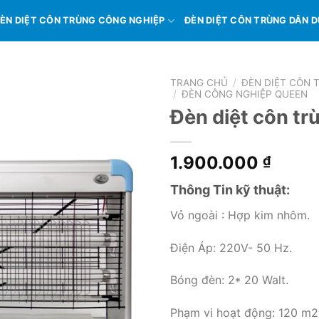
ÈN DIỆT CÔN TRÙNG CÔNG NGHIỆP
ĐÈN DIỆT CÔN TRÙNG DÂN 
TRANG CHỦ
/
ĐÈN DIỆT CÔN 
/
ĐÈN CÔNG NGHIỆP QUEEN
Đèn diệt côn tr
1.900.000
₫
Thông Tin kỹ thuật:
Vỏ ngoài : Hợp kim nhôm.
Điện Áp: 220V- 50 Hz.
Bóng đèn: 2* 20 Walt.
Phạm vi hoạt động: 120 m2 