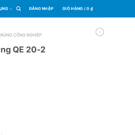
0
DỤNG
ĐĂNG NHẬP
GIỎ HÀNG /
0
₫
TRÙNG CÔNG NGHIỆP
ùng QE 20-2
.