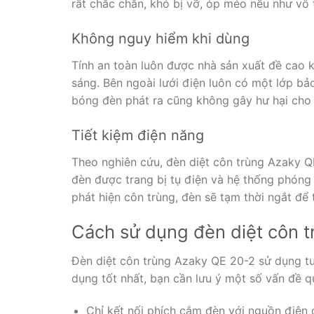
rất chắc chắn, khó bị vỡ, óp méo nếu như vô 
Không nguy hiểm khi dùng
Tính an toàn luôn được nhà sản xuất đề cao k
sáng. Bên ngoài lưới điện luôn có một lớp b
bóng đèn phát ra cũng không gây hư hại cho 
Tiết kiệm điện năng
Theo nghiên cứu, đèn diệt côn trùng Azaky QE
đèn được trang bị tụ điện và hệ thống phóng 
phát hiện côn trùng, đèn sẽ tạm thời ngắt để
Cách sử dụng đèn diệt côn 
Đèn diệt côn trùng Azaky QE 20-2 sử dụng tư
dụng tốt nhất, bạn cần lưu ý một số vấn đề q
Chỉ kết nối phích cắm đèn với nguồn điện 