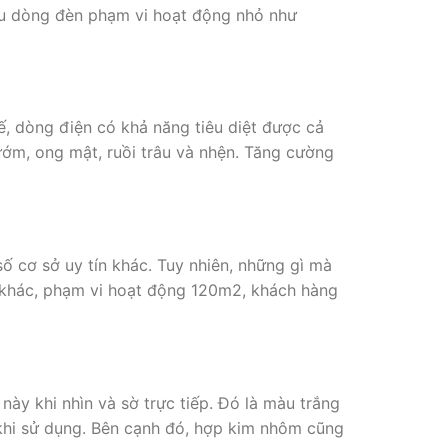
iều dòng đèn phạm vi hoạt động nhỏ như
hế, dòng điện có khả năng tiêu diệt được cả
bướm, ong mật, ruồi trâu và nhện. Tăng cường
số cơ sở uy tín khác. Tuy nhiên, những gì mà
u khác, phạm vi hoạt động 120m2, khách hàng
ày khi nhìn và sờ trực tiếp. Đó là màu trắng
khi sử dụng. Bên cạnh đó, hợp kim nhôm cũng