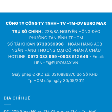
CÔNG TY CÔNG TY TNHH – TV –TM-DV EURO MAX
TRỤ SỞ CHÍNH :
228/8A NGUYỄN HÔNG ĐÀO
PHƯỜNG TÂN BÌNH TPHCM
SỐ TÀI KHOẢN
9730339998
- NGÂN HÀNG ACB -
NGÂN HÀNG THƯƠNG MẠI CỔ PHẦN Á CHÂU
HOTLINE:
0973 033 999 -0908 512 646
- Email:
LIENHE@EUROMAX.VN
Giấy phép ĐKKD số:
0310886370
do Sở KHĐT
Tp.HCM cấp ngày 30/05/2011
ĐỊA CHỈ HUẾ
ĐC: 109 Sóng Hồng, Thị Xã Hương Thủy, Tp .Huế